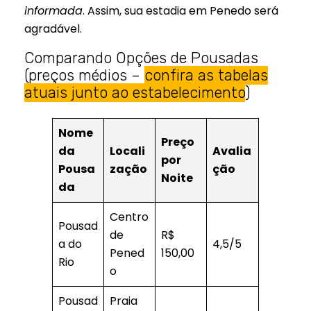
informada
. Assim, sua estadia em Penedo será
agradável.
Comparando Opções de Pousadas
(preços médios –
confira as tabelas
atuais junto ao estabelecimento
)
Nome
Preço
da
Locali
Avalia
por
Pousa
zação
ção
Noite
da
Centro
Pousad
de
R$
a do
4,5/5
Pened
150,00
Rio
o
Pousad
Praia