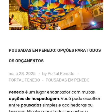
POUSADAS EM PENEDO: OPÇÕES PARA TODOS
OS ORÇAMENTOS
maio 28, 2025
by
Portal Penedo
PORTAL PENEDO
POUSADAS EM PENEDO
Penedo
é um lugar encantador com muitas
opções de hospedagem
. Você pode escolher
entre
pousadas
simples e acolhedoras ou
luxuosas. Há algo para todos os gostos e