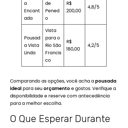
a
de
R$
4,8/5
Encant
Pened
200,00
ada
o
Vista
Pousad
para o
R$
a Vista
Rio São
4,2/5
180,00
Linda
Francis
co
Comparando as opções, você acha a
pousada
ideal
para seu
orçamento
e gostos. Verifique a
disponibilidade e reserve com antecedência
para a melhor escolha.
O Que Esperar Durante