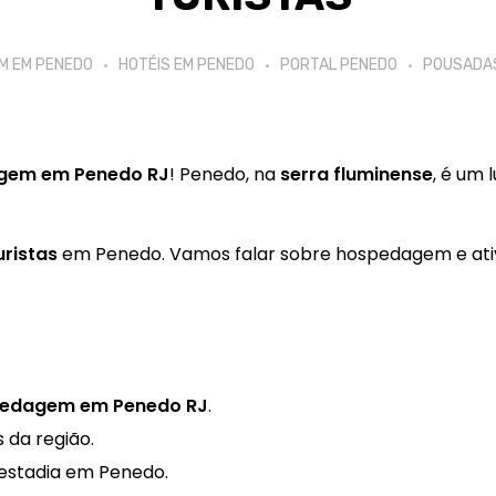
M EM PENEDO
HOTÉIS EM PENEDO
PORTAL PENEDO
POUSADAS
gem em Penedo RJ
! Penedo, na
serra fluminense
, é um 
uristas
em Penedo. Vamos falar sobre hospedagem e ativi
edagem em Penedo RJ
.
s da região.
estadia em Penedo.