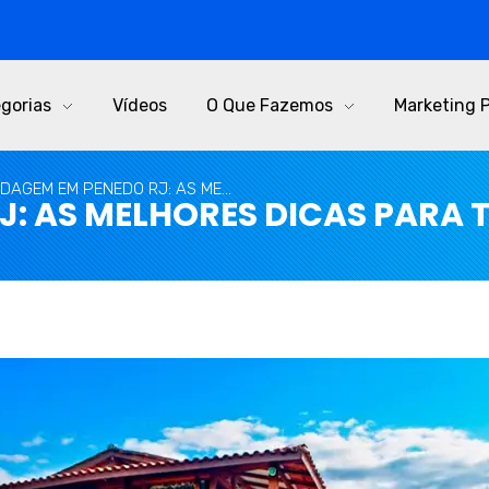
gorias
Vídeos
O Que Fazemos
Marketing 
DAGEM EM PENEDO RJ: AS ME...
: AS MELHORES DICAS PARA 