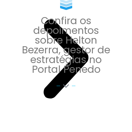
Confira os
depoimentos
sobre Helton
Bezerra, gestor de
estratégias no
Portal Penedo