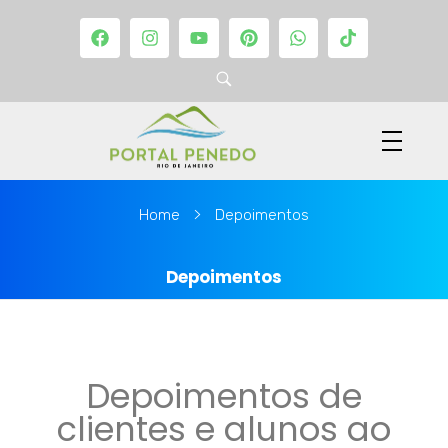
P
ortal Penedo - Rio de Janeiro
MARKETING & NOTÍCIAS de PENEDO RJ
Home
Depoimentos
Depoimentos
Depoimentos de
clientes e alunos ao