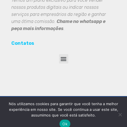
Temos um plano exclusivo para você vender
nossos produtos digitais ou indicar nossos
serviços para empresários da região e ganhar
uma ótima comissão.
Chame no whatsapp e
peça mais informações
.
Contatos
Nós utilizamos cookies para garantir que você tenha a melhor
© 2026 Portal Penedo - Rio de Janeiro. Direitos Reservados.
experiência em nosso site. Se você continua a usar este site,
assumimos que você está satisfeito.
Ok