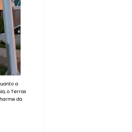
quanto a
a, o Terras
 charme da