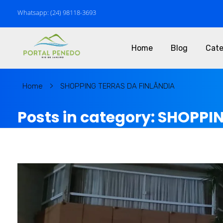
Whatsapp: (24) 98118-3693
Home
Blog
Cate
P
ortal Penedo - Rio de Janeiro
MARKETING & NOTÍCIAS de PENEDO RJ
Home
SHOPPING TERRAS DA FINLÂNDIA
Posts in category: SHOPPI