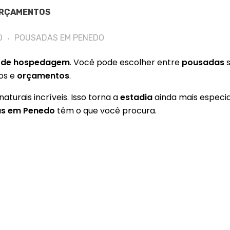
ORÇAMENTOS
O
POUSADAS EM PENEDO
 de hospedagem
. Você pode escolher entre
pousadas
s
tos e
orçamentos
.
aturais incríveis. Isso torna a
estadia
ainda mais especia
s em Penedo
têm o que você procura.