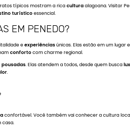
ratos típicos mostram a rica
cultura
alagoana. Visitar P
tino turístico
essencial.
DAS EM PENEDO?
talidade e
experiências
únicas. Elas estão em um lugar
nam
conforto
com charme regional.
e
pousadas
. Elas atendem a todos, desde quem busca
lu
lor
.
e
ia
confortável. Você também vai conhecer a cultura loca
m casa.