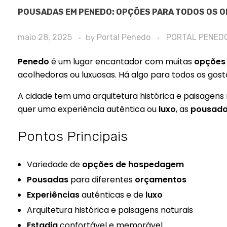
POUSADAS EM PENEDO: OPÇÕES PARA TODOS OS 
maio 28, 2025
by
Portal Penedo
PORTAL PENED
Penedo
é um lugar encantador com muitas
opções
acolhedoras ou luxuosas. Há algo para todos os gos
A cidade tem uma arquitetura histórica e paisagens n
quer uma experiência autêntica ou
luxo
, as
pousada
Pontos Principais
Variedade de
opções de hospedagem
Pousadas
para diferentes
orçamentos
Experiências
autênticas e de
luxo
Arquitetura histórica e paisagens naturais
Estadia
confortável e memorável