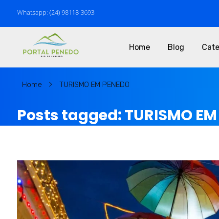
Whatsapp: (24) 98118-3693
Home
Blog
Cate
P
ortal Penedo - Rio de Janeiro
MARKETING & NOTÍCIAS de PENEDO RJ
Home
TURISMO EM PENEDO
Posts tagged: TURISMO E