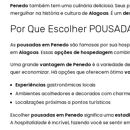
Penedo
também tem uma culinária deliciosa. Seus p
mergulhar na história e cultura de
Alagoas
. É um
des
Por Que Escolher POUSA
As
pousadas em Penedo
são famosas por sua hospi
em
Alagoas
. Essas
opções de hospedagem
combi
Uma grande
vantagem de Penedo
é a variedade d
quer economizar. Há opções que oferecem ótimo
va
Experiências
gastronômicas locais
Ambientes acolhedores e decorados com charm
Localizações próximas a pontos turísticos
Escolher
pousadas em Penedo
significa uma
estad
A
hospitalidade
é incrível, fazendo você se sentir e