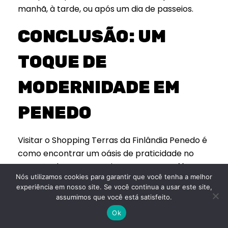
manhã, à tarde, ou após um dia de passeios.
CONCLUSÃO: UM
TOQUE DE
MODERNIDADE EM
PENEDO
Visitar o Shopping Terras da Finlândia Penedo é
como encontrar um oásis de praticidade no
coração da serra. Imagine tomar um café em
Nós utilizamos cookies para garantir que você tenha a melhor
uma cafeteria moderna, alugar uma bicicleta
experiência em nosso site. Se você continua a usar este site,
para pedalar pela cidade, ou subir de elevador
assumimos que você está satisfeito.
para um quarto com vista para as montanhas,
Ok
tudo isso a poucos passos da Pequena Finlândia.