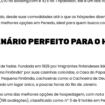
/10 no Booking.com e 4/5 no Tripadvisor, ele é um dos fa
do, desde suas comodidades até o que os hóspedes dizem
s melhores opções em Penedo, ideal para quem busca con
ENÁRIO PERFEITO PARA O
e fadas. Fundada em 1929 por imigrantes finlandeses li
a Finlândia” por suas casinhas coloridas, a Casa do Papa
a Pequena Finlândia, cachoeiras como a Cachoeira de De
do um lugar único, a poucas horas do Rio de Janeiro.
omo uma das melhores opções de hospedagem, com nota 9
199 avaliações), classificado como nº 3 de 9 hotéis em P