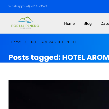
Whatsapp: (24) 98118-3693
Home
Blog
Cate
P
ortal Penedo - Rio de Janeiro
MARKETING & NOTÍCIAS de PENEDO RJ
Home
HOTEL AROMAS DE PENEDO
Posts tagged: HOTEL ARO