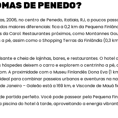
ROMAS DE PENEDO?
, 2006, no centro de Penedo, Itatiaia, RJ, a poucos pass
dos maiores diferenciais: fica a 0,2 km da Pequena Finlând
ias da Carol. Restaurantes próximos, como Montannes Go
 a pé, assim como o Shopping Terras da Finlândia (0,3 km
sante e cheia de lojinhas, bares, e restaurantes. O hotel
s hóspedes deixem o carro e explorem o centrinho a pé,
com. A proximidade com o Museu Finlandês Dona Eva (1 km
ideal para combinar passeios urbanos e aventuras na na
de Janeiro – Galeão está a 169 km, e Visconde de Mauá fi
de partida perfeito. Você pode passear pela Pequena Fin
a piscina do hotel à tarde, aproveitando a energia vibra