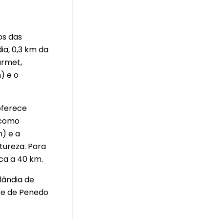
os das
ia, 0,3 km da
urmet,
) e o
 oferece
 como
) e a
tureza. Para
ca a 40 km.
lândia de
nte de Penedo