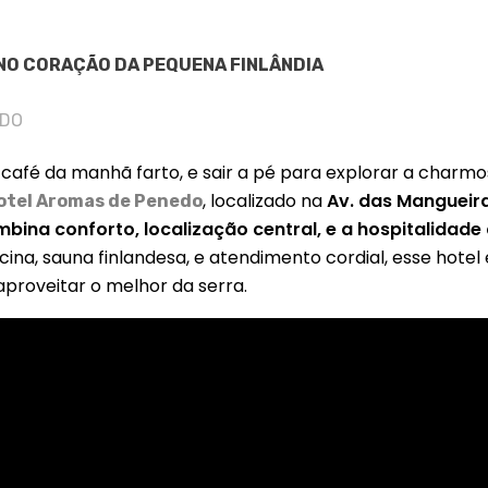
NO CORAÇÃO DA PEQUENA FINLÂNDIA
EDO
afé da manhã farto, e sair a pé para explorar a charm
, localizado na
Av. das Mangueir
otel Aromas de Penedo
mbina conforto, localização central, e a hospitalidad
scina, sauna finlandesa, e atendimento cordial, esse hotel
aproveitar o melhor da serra.