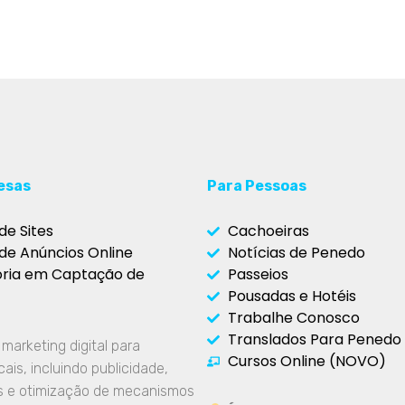
esas
Para Pessoas
de Sites
Cachoeiras
de Anúncios Online
Notícias de Penedo
oria em Captação de
Passeios
Pousadas e Hotéis
Trabalhe Conosco
Translados Para Penedo
arketing digital para
Cursos Online (NOVO)
ais, incluindo publicidade,
is e otimização de mecanismos