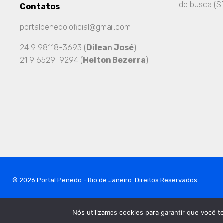
de busca (SE
Contatos
portalpenedo.oficial@gmail.com
24 9 98118-3693 (
Dilean José
)
21 9 6529-9294 (
Helton Bezerra
)
© 2026 Portal Penedo - Rio de Janeiro. Direitos Reservados.
Nós utilizamos cookies para garantir que você t