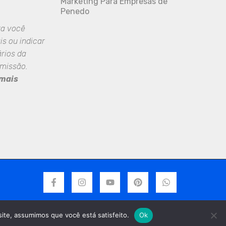
Marketing Para Empresas de
u
Penedo
ra você
is ou indicar
rios da
omissão.
 mais
site, assumimos que você está satisfeito.
Ok