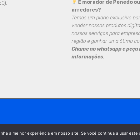
É morador de Penedo o
O).
arredores?
Temos um plano exclusivo pa
vender nossos produtos digita
nossos serviços para empresá
região e ganhar uma ótima c
Chame no whatsapp e peça
informações
.
enha a melhor experiência em nosso site. Se você continua a usar este 